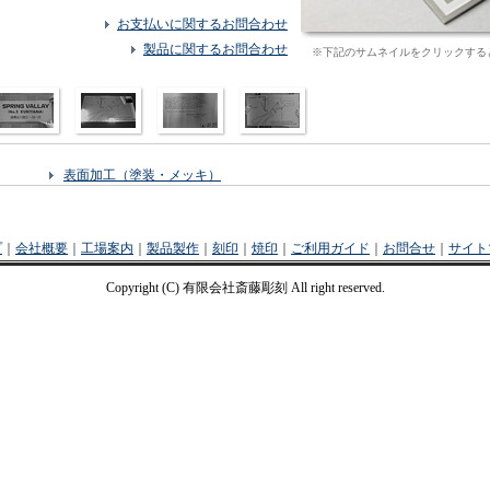
お支払いに関するお問合わせ
製品に関するお問合わせ
※下記のサムネイルをクリックする
表面加工（塗装・メッキ）
プ
｜
会社概要
｜
工場案内
｜
製品製作
｜
刻印
｜
焼印
｜
ご利用ガイド
｜
お問合せ
｜
サイト
Copyright (C) 有限会社斎藤彫刻 All right reserved.